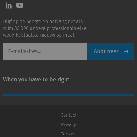
Volg
Volg
ons
ons
op
op
Blijf op de hoogte en ontvang net als
LinkedIn
Youtube
ruim 30.000 andere professionals elke
week het laatste nieuws op maat.
E-
Abonneer
mailadres
When you have to be right
Contact
Privacy
Cookies