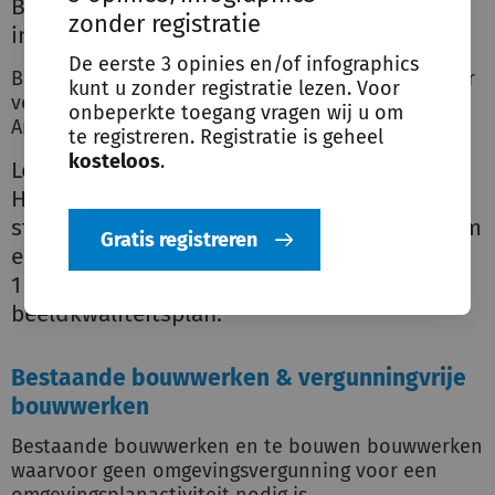
Beeldkwaliteitsplan in de plaats van regels
zonder registratie
in de welstandsnota?
De eerste 3 opinies en/of infographics
Beeldkwaliteitsplan is onder de Ow toetsingskader
kunt u zonder registratie lezen. Voor
voor welstand als is vastgesteld als beleidsregel.
onbeperkte toegang vragen wij u om
Art. 4.19 Ow
te registreren. Registratie is geheel
kosteloos
.
Let op!
Het gaat hier niet om een nieuw vast te
stellen beeldkwaliteitsplan. Het gaat hier om
Gratis registreren
een al vóór
1 januari 2024 vastgesteld
beeldkwaliteitsplan.
Bestaande bouwwerken & vergunningvrije
bouwwerken
Bestaande bouwwerken en te bouwen bouwwerken
waarvoor geen omgevingsvergunning voor een
omgevingsplanactiviteit nodig is