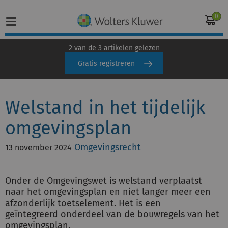
0
2 van de 3 artikelen gelezen
Gratis registreren
Home
Welstand in het tijdelijk
Vakgebieden
omgevingsplan
Actueel
Omgevingsrecht
13 november 2024
Producten
Opleidingen
Onder de Omgevingswet is welstand verplaatst
naar het omgevingsplan en niet langer meer een
afzonderlijk toetselement. Het is een
Juridisch advies
geïntegreerd onderdeel van de bouwregels van het
omgevingsplan.
Inloggen op de kennisbank