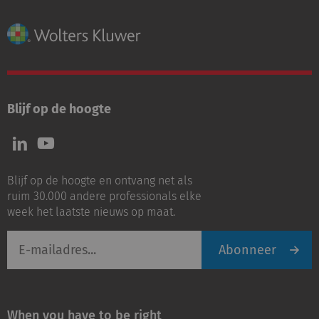
Blijf op de hoogte
Volg
Volg
ons
ons
op
op
Blijf op de hoogte en ontvang net als
LinkedIn
Youtube
ruim 30.000 andere professionals elke
week het laatste nieuws op maat.
E-
Abonneer
mailadres
When you have to be right