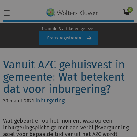
0
1 van de 3 artikelen gelezen
Gratis registreren
Home
Vanuit AZC gehuisvest in
Vakgebieden
gemeente: Wat betekent
Actueel
dat voor inburgering?
Producten
Inburgering
30 maart 2021
Opleidingen
Wat gebeurt er op het moment waarop een
Juridisch advies
inburgeringsplichtige met een verblijfsvergunning
asiel voor bepaalde tijd vanuit het AZC wordt
Inloggen op de kennisbank