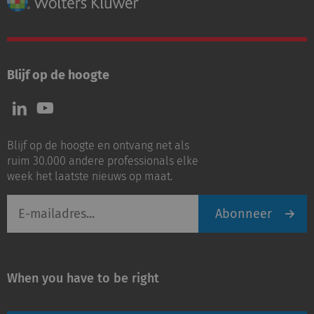
Blijf op de hoogte
Volg
Volg
ons
ons
op
op
Blijf op de hoogte en ontvang net als
LinkedIn
Youtube
ruim 30.000 andere professionals elke
week het laatste nieuws op maat.
E-
Abonneer
mailadres
When you have to be right