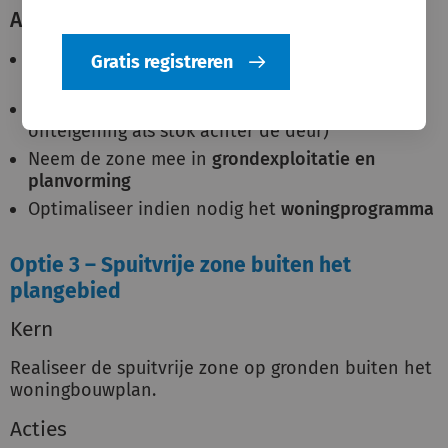
Acties
Reserveer ruimte
binnen het plangebied (bijv.
Gratis registreren
groenstrook, wadi of parkeren)
Verwerf gronden tijdig
(minnelijk, met
onteigening als stok achter de deur)
Neem de zone mee in
grondexploitatie en
planvorming
Optimaliseer indien nodig het
woningprogramma
Optie 3 – Spuitvrije zone buiten het
plangebied
Kern
Realiseer de spuitvrije zone op gronden buiten het
woningbouwplan.
Acties