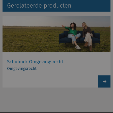
Gerelateerde producten
Schulinck Omgevingsrecht
Omgevingsrecht
View
produc