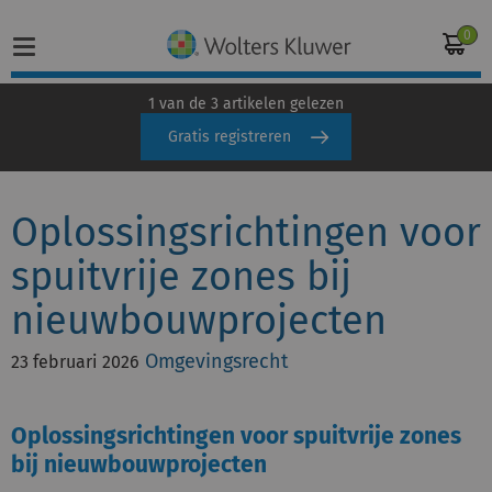
0
1 van de 3 artikelen gelezen
Gratis registreren
Home
Oplossingsrichtingen voor
Vakgebieden
spuitvrije zones bij
Actueel
nieuwbouwprojecten
Producten
Omgevingsrecht
23 februari 2026
Opleidingen
Oplossingsrichtingen voor spuitvrije zones
Juridisch advies
bij nieuwbouwprojecten
Inloggen op de kennisbank