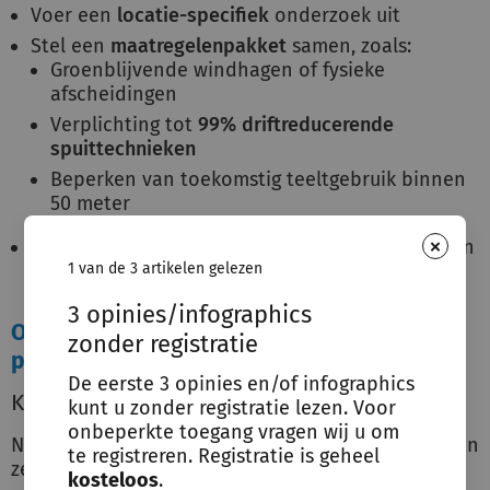
Voer een
locatie-specifiek
onderzoek uit
Stel een
maatregelenpakket
samen, zoals:
Groenblijvende windhagen of fysieke
afscheidingen
Verplichting tot
99% driftreducerende
spuittechnieken
Beperken van toekomstig teeltgebruik binnen
50 meter
×
Borg maatregelen juridisch
in het omgevingsplan
1 van de 3 artikelen gelezen
of via vergunningsvoorwaarden (BOPA)
3 opinies/infographics
Optie 2 – Spuitvrije zone binnen het
zonder registratie
plangebied
De eerste 3 opinies en/of infographics
Kern
kunt u zonder registratie lezen. Voor
onbeperkte toegang vragen wij u om
Neem de spuitvrije zone op in het woningbouwplan
te registreren. Registratie is geheel
zelf.
kosteloos
.