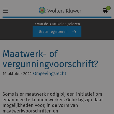
0
3 van de 3 artikelen gelezen
Gratis registreren
Home
Maatwerk- of
Vakgebieden
vergunningvoorschrift?
Actueel
Omgevingsrecht
16 oktober 2024
Producten
Opleidingen
Soms is er maatwerk nodig bij een initiatief om
eraan mee te kunnen werken. Gelukkig zijn daar
Juridisch advies
mogelijkheden voor, in de vorm van
maatwerkvoorschriften en
Inloggen op de kennisbank