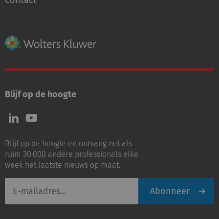
Contact
Blijf op de hoogte
Volg
Volg
ons
ons
op
op
Blijf op de hoogte en ontvang net als
LinkedIn
Youtube
ruim 30.000 andere professionals elke
week het laatste nieuws op maat.
E-
Abonneer
mailadres