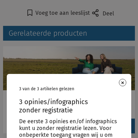
Voeg toe aan leeslijst
Deel
Gerelateerde producten
×
3 van de 3 artikelen gelezen
3 opinies/infographics
Schulinck Omgevingsrecht
zonder registratie
Omgevingsrecht
View
De eerste 3 opinies en/of infographics
produc
kunt u zonder registratie lezen. Voor
onbeperkte toegang vragen wij u om