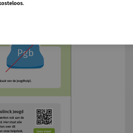
kosteloos
.