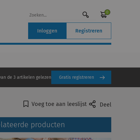
0
Inloggen
Registreren
van de 3 artikelen gelezen
Gratis registreren
Voeg toe aan leeslijst
Deel
lateerde producten