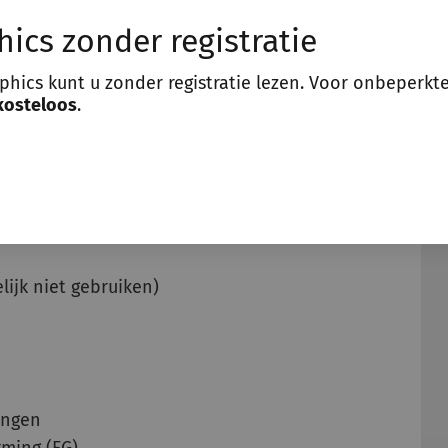
hics zonder registratie
schijnlijk dat toestemming in vrijheid
aphics kunt u zonder registratie lezen. Voor onbeperkt
. Lees hier meer over in deze
AVG
kosteloos
.
ieën
lijk niet gebruiken)
ingen