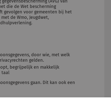
ng gegevensbescherming (AVG) van
ywet die de Wet bescherming
ft gevolgen voor gemeenten bij het
 met de Wmo, Jeugdwet,
ldhulpverlening.
soonsgegevens, door wie, met welk
rivacyrechten gelden.
pt, begrijpelijk en makkelijk
 taal
rsoonsgegevens gaan. Dit kan ook een
andeling: op papier, elektronisch of in