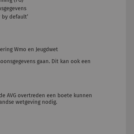
ming (FG)
onsgegevens
 by default’
tvoering Wmo en Jeugdwet
rsoonsgegevens gaan. Dit kan ook een
e de AVG overtreden een boete kunnen
landse wetgeving nodig.