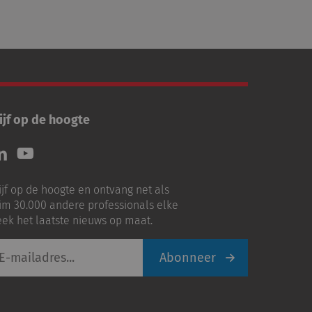
ijf op de hoogte
lg
Volg
ns
ons
p
op
ijf op de hoogte en ontvang net als
nkedIn
Youtube
im 30.000 andere professionals elke
ek het laatste nieuws op maat.
Abonneer
iladres