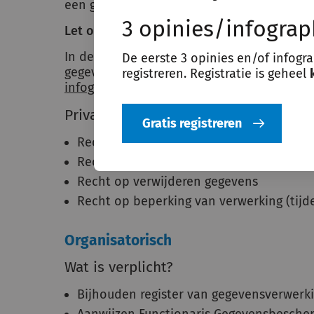
een gesprek.
3 opinies/infograp
Let op!
In de relatie gemeente-cliënt is het onwaar
De eerste 3 opinies en/of infogr
gegeven is. Dan is toestemming niet geldig
registreren. Registratie is geheel
infographic
.
Privacyrechten cliënt:
Gratis registreren
Recht op inzage, inclusief verkrijgen kop
Recht op correctie en aanvulling
Recht op verwijderen gegevens
Recht op beperking van verwerking (tijde
Organisatorisch
Wat is verplicht?
Bijhouden register van gegevensverwerk