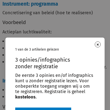
Instrument: programma
Concretisering van beleid (hoe te realiseren)
Voorbeeld
Actieplan luchtkwaliteit:
stikstofscherm;
×
snelheidsbeperking;
1 van de 3 artikelen gelezen
aanplant bomen;
3 opinies/infographics
RO – ruimtelijke reserveringen;
zonder registratie
stimuleringsregeling bedrijven openbaar vervoer.
De eerste 3 opinies en/of infographics
Instrument: omgevingsplan
kunt u zonder registratie lezen. Voor
onbeperkte toegang vragen wij u om
Evenwichtige functietoedeling
te registreren. Registratie is geheel
Regels activiteiten fysieke leefomgeving
kosteloos
.
Voorbeeld: