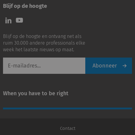
Blijf op de hoogte
Volg
Volg
ons
ons
op
op
Blijf op de hoogte en ontvang net als
LinkedIn
Youtube
ruim 30.000 andere professionals elke
week het laatste nieuws op maat.
E-
Abonneer
mailadres
When you have to be right
Contact