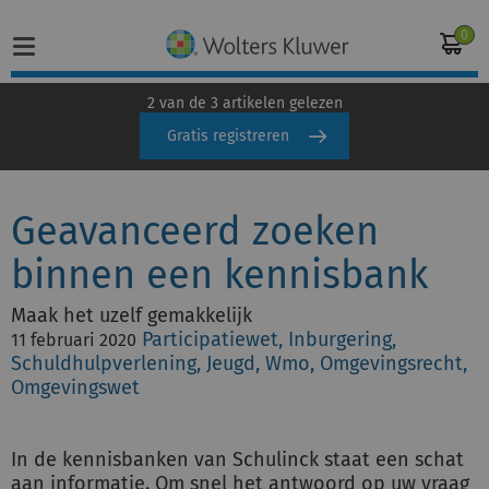
0
2 van de 3 artikelen gelezen
Gratis registreren
Home
Geavanceerd zoeken
Vakgebieden
binnen een kennisbank
Actueel
Maak het uzelf gemakkelijk
Producten
Participatiewet, Inburgering,
11 februari 2020
Schuldhulpverlening, Jeugd, Wmo, Omgevingsrecht,
Opleidingen
Omgevingswet
Juridisch advies
In de kennisbanken van Schulinck staat een schat
aan informatie. Om snel het antwoord op uw vraag
Inloggen op de kennisbank