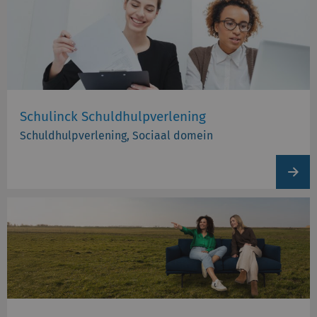
Schulinck Schuldhulpverlening
Schuldhulpverlening, Sociaal domein
View
produc