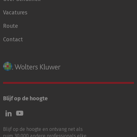
Vacatures
Route
Contact
Blijf op de hoogte
Volg
Volg
ons
ons
op
op
Blijf op de hoogte en ontvang net als
LinkedIn
Youtube
ruim 30.000 andere professionals elke