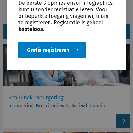
De eerste 3 opinies en/of infographics
kunt u zonder registratie lezen. Voor
Voeg toe aan leeslijst
Deel
onbeperkte toegang vragen wij u om
te registreren. Registratie is geheel
kosteloos
.
Gerelateerde producten
Gratis registreren
Schulinck Inburgering
Inburgering, Participatiewet, Sociaal domein
View
produc