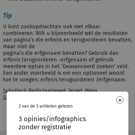
Tip
U kunt zoekopdrachten ook met elkaar
combineren. Wilt u bijvoorbeeld wél de resultaten
van pagina’s die erfenis en terugvorderen bevatten,
maar niet de
pagina’s die erfgenaam bevatten? Gebruik dan
erfenis terugvorderen -erfgenaam of gebruik
meerdere opties in het ‘Geavanceerd zoeken’ veld.
Een ander voorbeeld is om een optioneel woord
toe te voegen: erfenis terugvorderen /erfgenaam.
Schulinck Participatiewet
,
Jeugd
,
Wmo
,
Schuldhulpverlening
,
Inburgering
,
Omgevingsrecht
×
2 van de 3 artikelen gelezen
3 opinies/infographics
zonder registratie