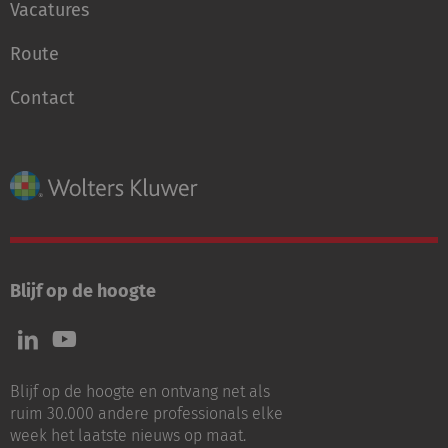
Vacatures
Route
Contact
Blijf op de hoogte
Volg
Volg
ons
ons
op
op
Blijf op de hoogte en ontvang net als
LinkedIn
Youtube
ruim 30.000 andere professionals elke
week het laatste nieuws op maat.