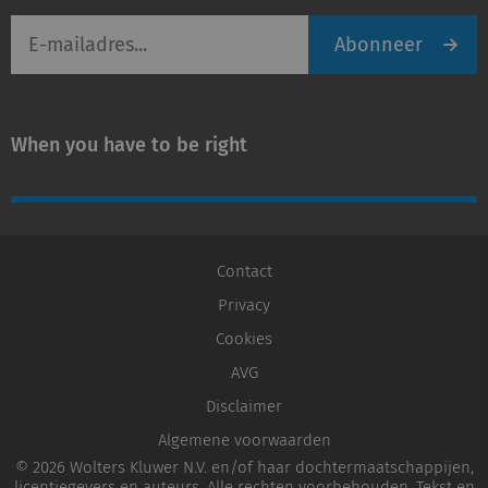
E-
Abonneer
mailadres
When you have to be right
Contact
Privacy
Cookies
AVG
Disclaimer
Algemene voorwaarden
© 2026 Wolters Kluwer N.V. en/of haar dochtermaatschappijen,
licentiegevers en auteurs. Alle rechten voorbehouden. Tekst en