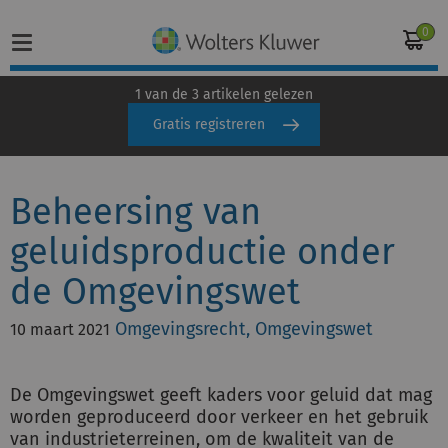
0
1 van de 3 artikelen gelezen
Gratis registreren
Home
Beheersing van
Vakgebieden
geluidsproductie onder
Actueel
de Omgevingswet
Producten
Omgevingsrecht, Omgevingswet
10 maart 2021
Opleidingen
De Omgevingswet geeft kaders voor geluid dat mag
Juridisch advies
worden geproduceerd door verkeer en het gebruik
van industrieterreinen, om de kwaliteit van de
Inloggen op de kennisbank