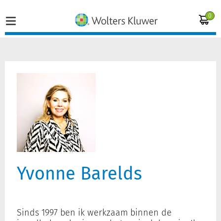
0
Home
Vakgebieden
Actueel
Producten
Yvonne Barelds
Opleidingen
Juridisch advies
Sinds 1997 ben ik werkzaam binnen de
Inloggen op de kennisbank