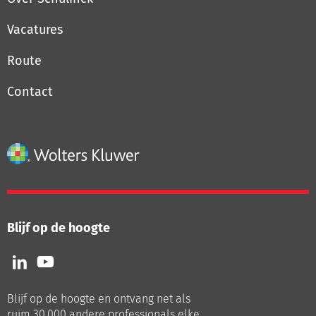
Vacatures
Route
Contact
Blijf op de hoogte
Volg
Volg
ons
ons
op
op
Blijf op de hoogte en ontvang net als
LinkedIn
Youtube
ruim 30.000 andere professionals elke