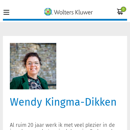
0
Home
Vakgebieden
Actueel
Producten
Wendy Kingma-Dikken
Opleidingen
Juridisch advies
Al ruim 20 jaar werk ik met veel plezier in de
Inloggen op de kennisbank