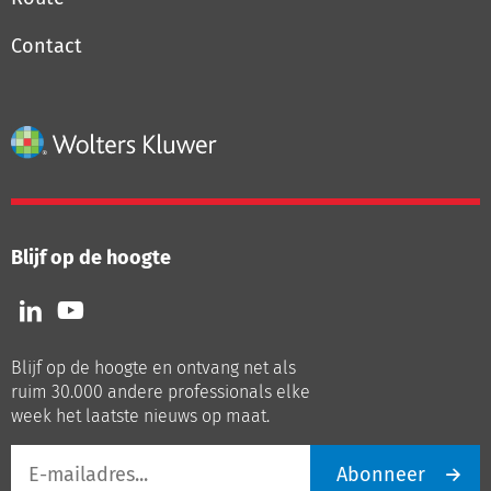
Contact
Blijf op de hoogte
Volg
Volg
ons
ons
op
op
Blijf op de hoogte en ontvang net als
LinkedIn
Youtube
ruim 30.000 andere professionals elke
week het laatste nieuws op maat.
E-
Abonneer
mailadres