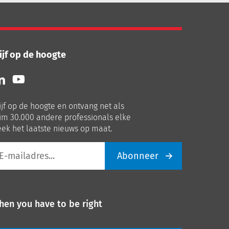
ijf op de hoogte
lg
Volg
ns
ons
p
op
ijf op de hoogte en ontvang net als
nkedIn
Youtube
im 30.000 andere professionals elke
ek het laatste nieuws op maat.
Abonneer
iladres
hen you have to be right