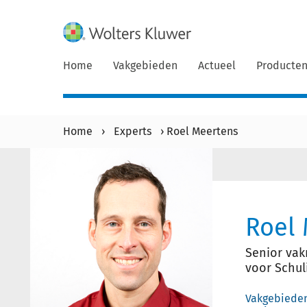
Home
Vakgebieden
Actueel
Producte
Home
›
Experts
›
Roel Meertens
Roel
Senior va
voor Schul
Vakgebiede