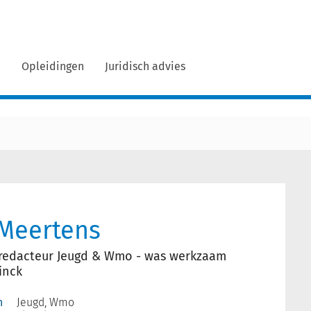
n
Opleidingen
Juridisch advies
 Meertens
kredacteur Jeugd & Wmo - was werkzaam
inck
n
Jeugd, Wmo