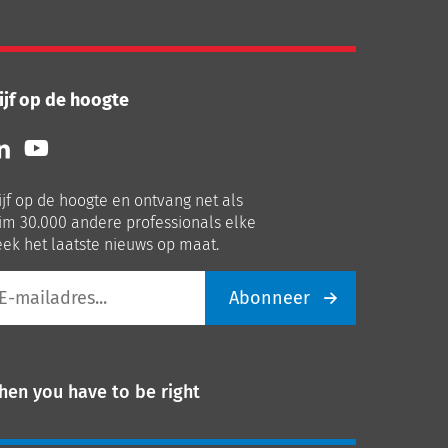
ijf op de hoogte
lg
Volg
ns
ons
p
op
ijf op de hoogte en ontvang net als
nkedIn
Youtube
im 30.000 andere professionals elke
ek het laatste nieuws op maat.
Abonneer
iladres
hen you have to be right