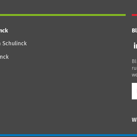
inck
Bl
Vo
n Schulinck
o
o
inck
Bl
Li
ru
we
E-
ma
W