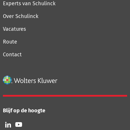
Experts van Schulinck
Over Schulinck
Vacatures
Route
Contact
Blijf op de hoogte
Volg
Volg
ons
ons