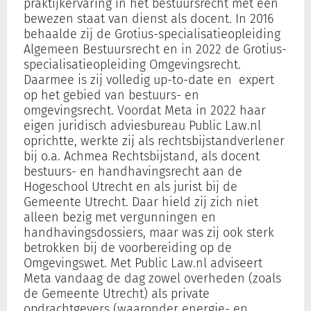
praktijkervaring in het bestuursrecht met een
bewezen staat van dienst als docent. In 2016
behaalde zij de Grotius-specialisatieopleiding
Inloggen
Algemeen Bestuursrecht en in 2022 de Grotius-
specialisatieopleiding Omgevingsrecht.
Daarmee is zij volledig up-to-date en expert
Registreren
op het gebied van bestuurs- en
omgevingsrecht. Voordat Meta in 2022 haar
eigen juridisch adviesbureau Public Law.nl
oprichtte, werkte zij als rechtsbijstandverlener
bij o.a. Achmea Rechtsbijstand, als docent
bestuurs- en handhavingsrecht aan de
Hogeschool Utrecht en als jurist bij de
Gemeente Utrecht. Daar hield zij zich niet
alleen bezig met vergunningen en
handhavingsdossiers, maar was zij ook sterk
betrokken bij de voorbereiding op de
Omgevingswet. Met Public Law.nl adviseert
Meta vandaag de dag zowel overheden (zoals
de Gemeente Utrecht) als private
opdrachtgevers (waaronder energie- en