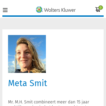
0
Home
Vakgebieden
Actueel
Producten
Meta Smit
Opleidingen
Juridisch advies
Mr. M.H. Smit combineert meer dan 15 jaar
Inloggen op de kennisbank