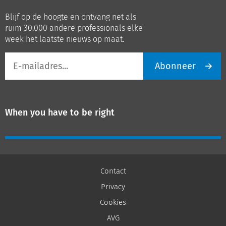
op
op
Blijf op de hoogte en ontvang net als
LinkedIn
Youtube
ruim 30.000 andere professionals elke
week het laatste nieuws op maat.
E-
Abonneer
mailadres
When you have to be right
Contact
Privacy
Cookies
AVG