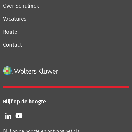
Over Schulinck
Vacatures
Route
Contact
Blijf op de hoogte
Volg
Volg
ons
ons
op
op
Blijf op de hoogte en ontvang net als