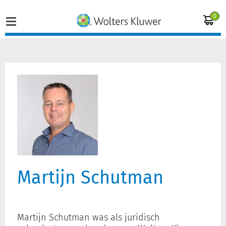
0
Home
Vakgebieden
Actueel
Producten
Martijn Schutman
Opleidingen
Juridisch advies
Martijn Schutman was als juridisch
Inloggen op de kennisbank