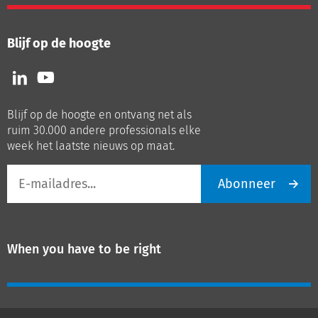
Blijf op de hoogte
Volg
Volg
ons
ons
op
op
Blijf op de hoogte en ontvang net als
LinkedIn
Youtube
ruim 30.000 andere professionals elke
week het laatste nieuws op maat.
E-
Abonneer
mailadres
When you have to be right