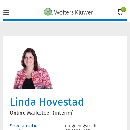
0
Home
Vakgebieden
Actueel
Producten
Linda Hovestad
Opleidingen
Online Marketeer (interim)
Juridisch advies
Specialisatie
omgevingsrecht
Inloggen op de kennisbank