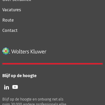
Vacatures
Route
Contact
Blijf op de hoogte
Volg
Volg
ons
ons
op
op
Blijf op de hoogte en ontvang net als
LinkedIn
Youtube
ruim 30.000 andere professionals elke