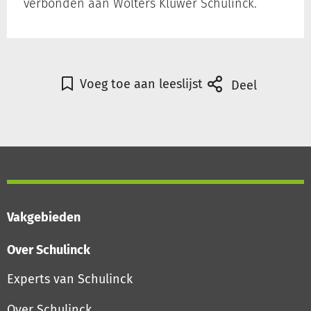
verbonden aan Wolters Kluwer Schulinck.
Inloggen
Voeg toe aan leeslijst
Deel
Registreren
Vakgebieden
Over Schulinck
Experts van Schulinck
Over Schulinck