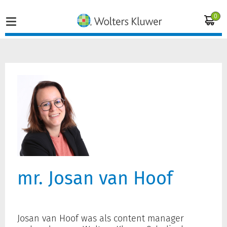
0
Home
Vakgebieden
Actueel
Producten
mr. Josan van Hoof
Opleidingen
Juridisch advies
Josan van Hoof was als content manager
Inloggen op de kennisbank