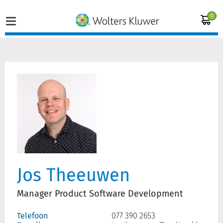
0
Home
Vakgebieden
Actueel
Producten
Jos Theeuwen
Opleidingen
Manager Product Software Development
Juridisch advies
Telefoon
077 390 2653
Inloggen op de kennisbank