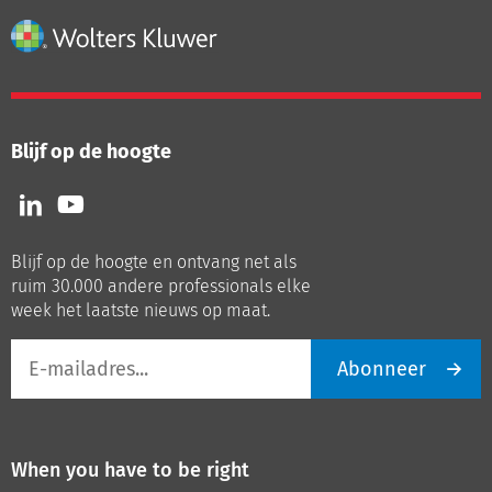
Blijf op de hoogte
Volg
Volg
ons
ons
op
op
Blijf op de hoogte en ontvang net als
LinkedIn
Youtube
ruim 30.000 andere professionals elke
week het laatste nieuws op maat.
E-
Abonneer
mailadres
When you have to be right