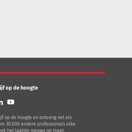
ijf op de hoogte
lg
Volg
ns
ons
p
op
ijf op de hoogte en ontvang net als
nkedIn
Youtube
im 30.000 andere professionals elke
ek het laatste nieuws op maat.