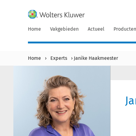
Home
Vakgebieden
Actueel
Producte
Home
›
Experts
›
Janike Haakmeester
J