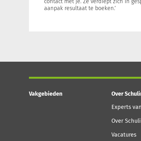
contact met je. Ze verdiept zich in g
aanpak resultaat te boeken.’
Vakgebieden
Over Schul
Experts va
Over Schul
Vacatures