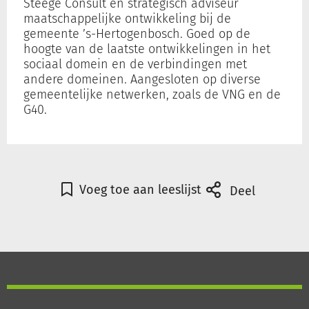
Steege Consult en strategisch adviseur
maatschappelijke ontwikkeling bij de
gemeente ’s-Hertogenbosch. Goed op de
Inloggen
hoogte van de laatste ontwikkelingen in het
sociaal domein en de verbindingen met
andere domeinen. Aangesloten op diverse
Registreren
gemeentelijke netwerken, zoals de VNG en de
G40.
Voeg toe aan leeslijst
Deel