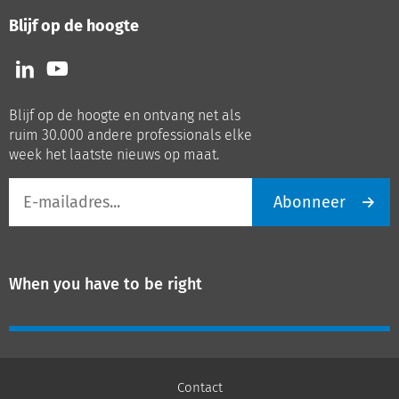
Blijf op de hoogte
Volg
Volg
ons
ons
op
op
Blijf op de hoogte en ontvang net als
LinkedIn
Youtube
ruim 30.000 andere professionals elke
week het laatste nieuws op maat.
E-
Abonneer
mailadres
When you have to be right
Contact