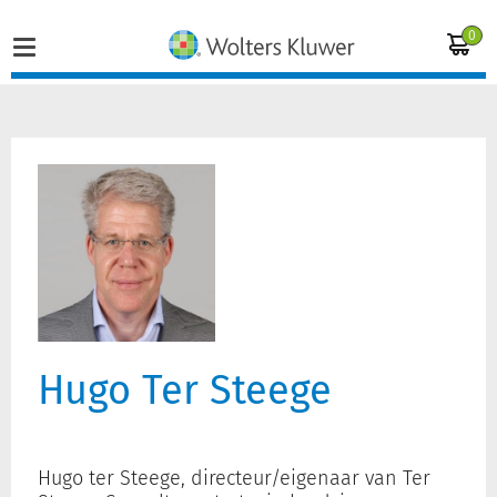
0
Home
Vakgebieden
Actueel
Producten
Hugo Ter Steege
Opleidingen
Juridisch advies
Hugo ter Steege, directeur/eigenaar van Ter
Inloggen op de kennisbank