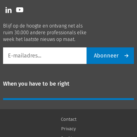
Volg
Volg
ons
ons
op
op
Blijf op de hoogte en ontvang net als
LinkedIn
Youtube
ruim 30.000 andere professionals elke
week het laatste nieuws op maat.
E-
Abonneer
mailadres
When you have to be right
Contact
Privacy