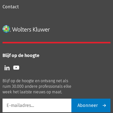
Contact
Blijf op de hoogte
Volg
Volg
ons
ons
op
op
Blijf op de hoogte en ontvang net als
LinkedIn
Youtube
ruim 30.000 andere professionals elke
week het laatste nieuws op maat.
E-
Abonneer
mailadres