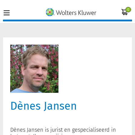
0
Home
Vakgebieden
Actueel
Producten
Dènes Jansen
Opleidingen
Juridisch advies
Dènes Jansen is jurist en gespecialiseerd in
Inloggen op de kennisbank