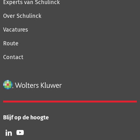
Experts van Schulinck
Over Schulinck
Vacatures
Route
Contact
Blijf op de hoogte
Volg
Volg
ons
ons