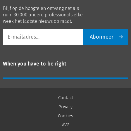
op
op
Blijf op de hoogte en ontvang net als
LinkedIn
Youtube
ruim 30.000 andere professionals elke
week het laatste nieuws op maat.
E-
Abonneer
mailadres
When you have to be right
Contact
Privacy
Cookies
AVG