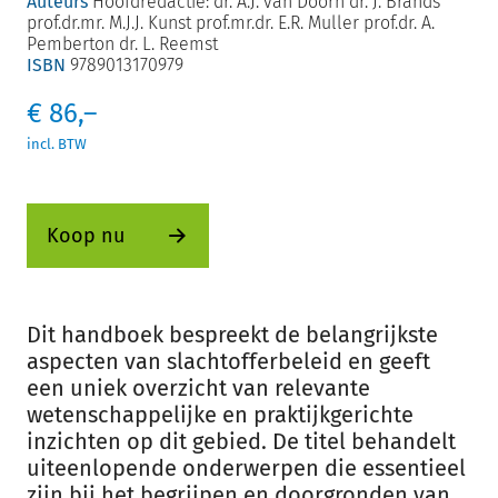
Auteurs
Hoofdredactie: dr. A.J. van Doorn dr. J. Brands
prof.dr.mr. M.J.J. Kunst prof.mr.dr. E.R. Muller prof.dr. A.
Pemberton dr. L. Reemst
ISBN
9789013170979
Inloggen
€
86,–
Registreren
incl. BTW
Koop nu
Dit handboek bespreekt de belangrijkste
aspecten van slachtofferbeleid en geeft
een uniek overzicht van relevante
wetenschappelijke en praktijkgerichte
inzichten op dit gebied. De titel behandelt
uiteenlopende onderwerpen die essentieel
zijn bij het begrijpen en doorgronden van