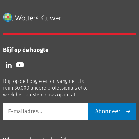
Blijf op de hoogte
Volg
Volg
ons
ons
op
op
Blijf op de hoogte en ontvang net als
LinkedIn
Youtube
ruim 30.000 andere professionals elke
week het laatste nieuws op maat.
E-
Abonneer
mailadres