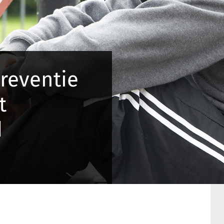
reventie
t
d