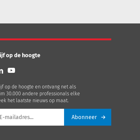
ijf op de hoogte
lg
Volg
ns
ons
p
op
ijf op de hoogte en ontvang net als
nkedIn
Youtube
im 30.000 andere professionals elke
ek het laatste nieuws op maat.
Abonneer
iladres