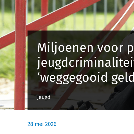
Miljoenen voor p
jeugdcriminalitei
‘weggegooid gel
Jeugd
28 mei 2026