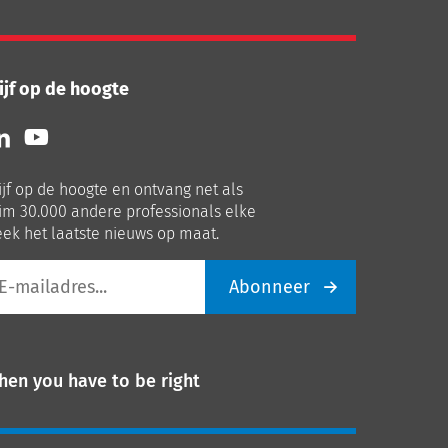
ijf op de hoogte
lg
Volg
ns
ons
p
op
ijf op de hoogte en ontvang net als
nkedIn
Youtube
im 30.000 andere professionals elke
ek het laatste nieuws op maat.
Abonneer
iladres
hen you have to be right