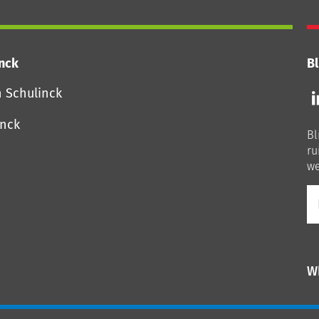
inck
Bl
Vo
n Schulinck
o
o
inck
Bl
Li
ru
we
E-
ma
W