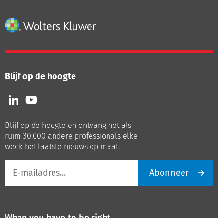
Blijf op de hoogte
Volg
Volg
ons
ons
op
op
Blijf op de hoogte en ontvang net als
LinkedIn
Youtube
ruim 30.000 andere professionals elke
week het laatste nieuws op maat.
E-
Abonneer
mailadres
When you have to be right