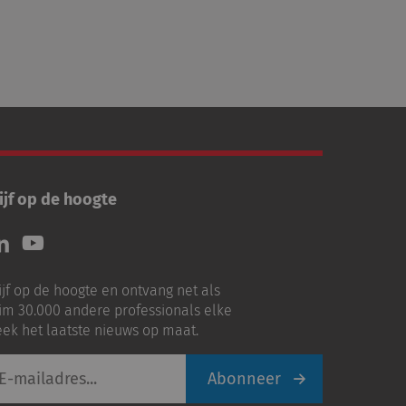
ijf op de hoogte
lg
Volg
ns
ons
p
op
ijf op de hoogte en ontvang net als
nkedIn
Youtube
im 30.000 andere professionals elke
ek het laatste nieuws op maat.
Abonneer
iladres