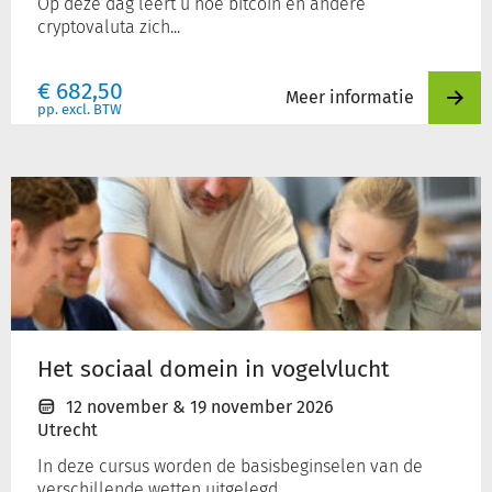
Op deze dag leert u hoe bitcoin en andere
cryptovaluta zich...
€
682,50
Meer informatie
pp. excl. BTW
Het
sociaal
domein
in
vogelvlucht
Het sociaal domein in vogelvlucht
12 november
&
19 november 2026
Utrecht
In deze cursus worden de basisbeginselen van de
verschillende wetten uitgelegd,...