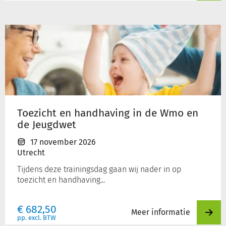
Toezicht
en
handhaving
in
de
Wmo
en
de
Toezicht en handhaving in de Wmo en
Jeugdwet
de Jeugdwet
17 november 2026
Utrecht
Tijdens deze trainingsdag gaan wij nader in op
toezicht en handhaving...
€
682,50
Meer informatie
pp. excl. BTW