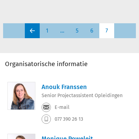
1
…
5
6
7
Organisatorische informatie
Anouk Franssen
Senior Projectassistent Opleidingen
E-mail
077 390 26 13
Monique Poweleit