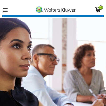
0
Home
Vakgebieden
Actueel
Producten
Opleidingen
Juridisch advies
Inloggen op de kennisbank