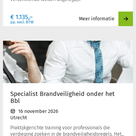
€
1.135,–
Meer informatie
pp. excl. BTW
Specialist
Brandveiligheid
onder
het
Bbl
Specialist Brandveiligheid onder het
Bbl
16 november 2026
Utrecht
Praktijkgerichte training voor professionals die
verdieping zoeken in de brandveiligheidsregels. Het...