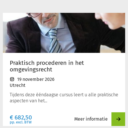
Praktisch
procederen
in
het
omgevingsrecht
Praktisch procederen in het
omgevingsrecht
19 november 2026
Utrecht
Tijdens deze ééndaagse cursus leert u alle praktische
aspecten van het...
€
682,50
Meer informatie
pp. excl. BTW