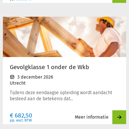
Gevolgklasse
1
onder
de
Wkb
Gevolgklasse 1 onder de Wkb
3 december 2026
Utrecht
Tijdens deze eendaagse opleiding wordt aandacht
besteed aan de betekenis dat...
€
682,50
Meer informatie
pp. excl. BTW