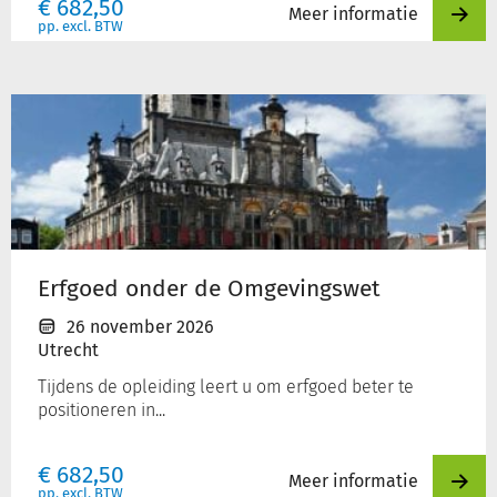
€
682,50
Meer informatie
pp. excl. BTW
Erfgoed
onder
de
Omgevingswet
Erfgoed onder de Omgevingswet
26 november 2026
Utrecht
Tijdens de opleiding leert u om erfgoed beter te
positioneren in...
€
682,50
Meer informatie
pp. excl. BTW