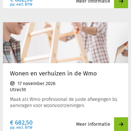
Meer informatie
pp. excl. BTW
Wonen
en
verhuizen
in
de
Wmo
Wonen en verhuizen in de Wmo
17 november 2026
Utrecht
Maak als Wmo-professional de juiste afwegingen bij
aanvragen voor woonvoorzieningen.
€
682,50
Meer informatie
pp. excl. BTW