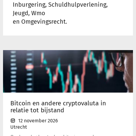
Inburgering, Schuldhulpverlening,
Jeugd, Wmo
en Omgevingsrecht.
Bitcoin
en
andere
cryptovaluta
in
relatie
tot
bijstand
Bitcoin en andere cryptovaluta in
relatie tot bijstand
12 november 2026
Utrecht