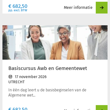
€
682,50
Meer informatie
pp. excl. BTW
Basiscursus
Awb
en
Gemeentewet
Basiscursus Awb en Gemeentewet
17 november 2026
UTRECHT
In één dag leert u de basisbeginselen van de
Algemene wet...
€
682,50