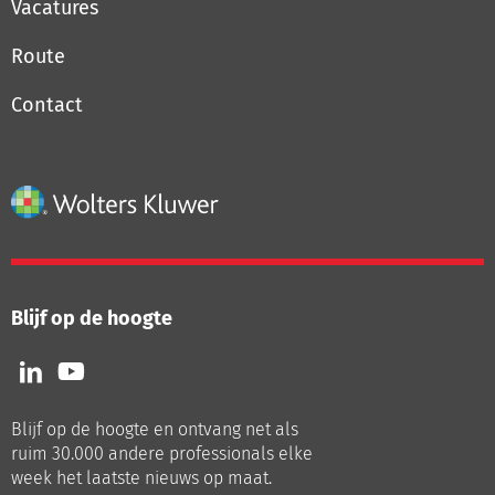
Vacatures
Route
Contact
Blijf op de hoogte
Volg
Volg
ons
ons
op
op
Blijf op de hoogte en ontvang net als
LinkedIn
Youtube
ruim 30.000 andere professionals elke
week het laatste nieuws op maat.