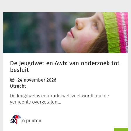
De
Jeugdwet
en
Awb:
van
onderzoek
tot
besluit
De Jeugdwet en Awb: van onderzoek tot
besluit
24 november 2026
Utrecht
De Jeugdwet is een kaderwet, veel wordt aan de
gemeente overgelaten....
6 punten