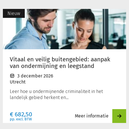
Vitaal
Nieuw
en
veilig
buitengebied:
aanpak
van
ondermijning
en
Vitaal en veilig buitengebied: aanpak
leegstand
van ondermijning en leegstand
3 december 2026
Utrecht
Leer hoe u ondermijnende criminaliteit in het
landelijk gebied herkent en...
€
682,50
Meer informatie
pp. excl. BTW