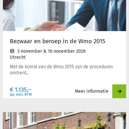
en
beroep
in
de
Wmo
2015
Bezwaar en beroep in de Wmo 2015
3 november
&
10 november 2026
Utrecht
Met de komst van de Wmo 2015 zijn de procedures
omtrent...
€
1.135,–
Meer informatie
pp. excl. BTW
Huisvesting
en
bijzondere