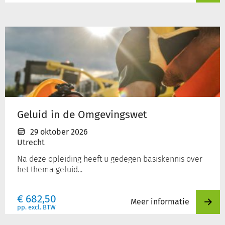
Geluid
in
de
Omgevingswet
Geluid in de Omgevingswet
29 oktober 2026
Utrecht
Na deze opleiding heeft u gedegen basiskennis over
het thema geluid...
€
682,50
Meer informatie
pp. excl. BTW