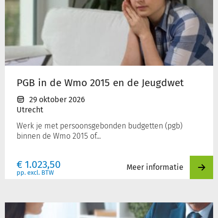
PGB
in
de
Wmo
2015
en
de
Jeugdwet
PGB in de Wmo 2015 en de Jeugdwet
29 oktober 2026
Utrecht
Werk je met persoonsgebonden budgetten (pgb)
binnen de Wmo 2015 of...
€
1.023,50
Meer informatie
pp. excl. BTW
Bezwaar