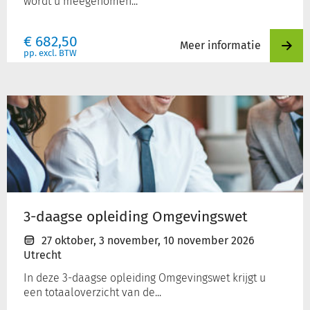
wordt u meegenomen...
€
682,50
Meer informatie
pp. excl. BTW
3-
daagse
opleiding
Omgevingswet
3-daagse opleiding Omgevingswet
27 oktober
,
3 november
,
10 november 2026
Utrecht
In deze 3-daagse opleiding Omgevingswet krijgt u
een totaaloverzicht van de...