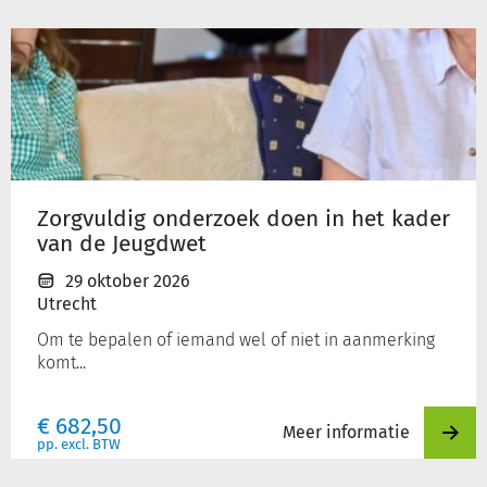
Zorgvuldig
onderzoek
doen
in
het
kader
van
de
Zorgvuldig onderzoek doen in het kader
Jeugdwet
van de Jeugdwet
29 oktober 2026
Utrecht
Om te bepalen of iemand wel of niet in aanmerking
komt...
€
682,50
Meer informatie
pp. excl. BTW