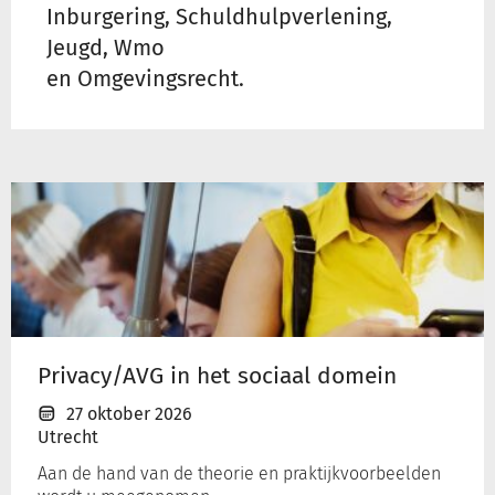
Inburgering, Schuldhulpverlening,
Jeugd, Wmo
en Omgevingsrecht.
Privacy/AVG
in
het
sociaal
domein
Privacy/AVG in het sociaal domein
27 oktober 2026
Utrecht
Aan de hand van de theorie en praktijkvoorbeelden