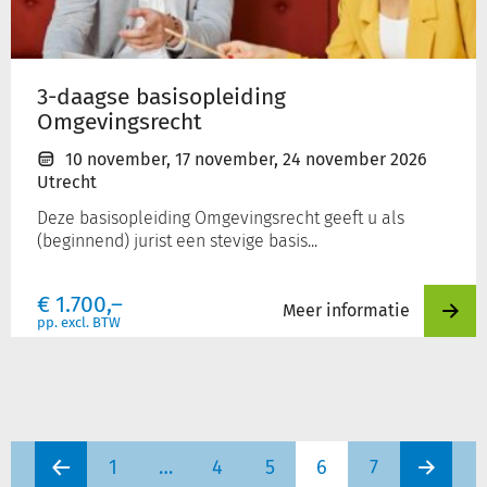
3-daagse basisopleiding
Omgevingsrecht
10 november
,
17 november
,
24 november 2026
Utrecht
Deze basisopleiding Omgevingsrecht geeft u als
(beginnend) jurist een stevige basis...
€
1.700,–
Meer informatie
pp. excl. BTW
1
…
4
5
6
7