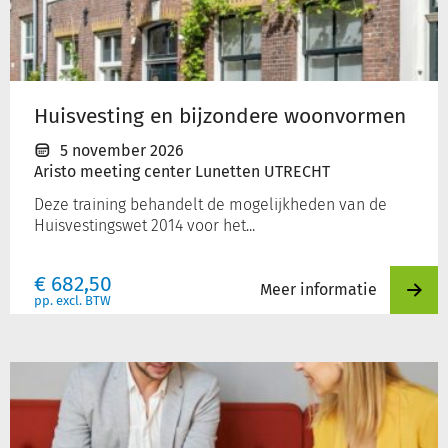
woonvormen
Huisvesting en bijzondere woonvormen
5 november 2026
Aristo meeting center Lunetten UTRECHT
Deze training behandelt de mogelijkheden van de
Huisvestingswet 2014 voor het...
€
682,50
Meer informatie
pp. excl. BTW
3-
daagse
basisopleiding
Omgevingsrecht