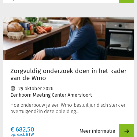
Zorgvuldig
onderzoek
doen
in
het
kader
van
de
Zorgvuldig onderzoek doen in het kader
Wmo
van de Wmo
29 oktober 2026
Eenhoorn Meeting Center Amersfoort
Hoe onderbouw je een Wmo-besluit juridisch sterk en
overtuigend?In deze opleiding...
€
682,50
Meer informatie
pp. excl. BTW