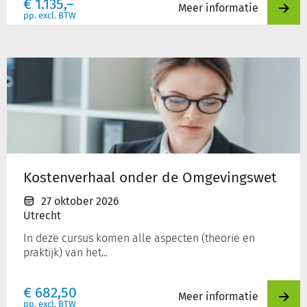
€
1.135,–
Meer informatie
pp. excl. BTW
Kostenverhaal
onder
de
Omgevingswet
Kostenverhaal onder de Omgevingswet
27 oktober 2026
Utrecht
In deze cursus komen alle aspecten (theorie en
praktijk) van het...
€
682,50
Meer informatie
pp. excl. BTW