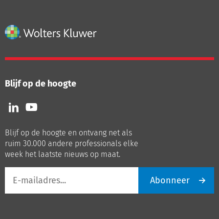
Blijf op de hoogte
Volg
Volg
ons
ons
op
op
Blijf op de hoogte en ontvang net als
LinkedIn
Youtube
ruim 30.000 andere professionals elke
week het laatste nieuws op maat.
E-
Abonneer
mailadres