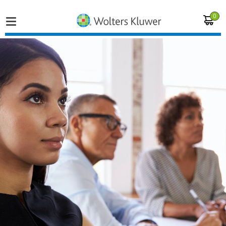
0
Home
Vakgebieden
Actueel
Producten
Opleidingen
Juridisch advies
Inloggen op de kennisbank