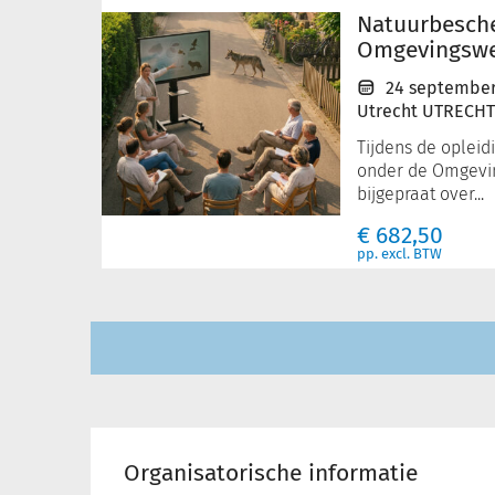
de
Natuurbesch
Omgevingswet
Omgevingsw
24 september
Utrecht UTRECHT
Tijdens de oplei
onder de Omgevi
bijgepraat over...
€
682,50
pp. excl. BTW
Organisatorische informatie