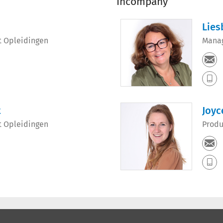
Incompany
Lies
nt Opleidingen
Manag
t
Joyc
nt Opleidingen
Produ