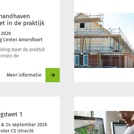
Handhaving
bouw
onder
 handhaven
de
et in de praktijk
Omgevingswet
 2026
g Center Amersfoort
ding staat de praktijk
binnen de
Meer informatie
De
Omgevingswet
voor
ugdwet 1
RO
&
24 september 2026
enter CS Utrecht