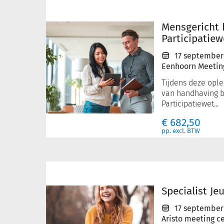
Mensgericht
handhaven
Participatiewet
Mensgericht
in
Participatiew
de
17 september
praktijk
Eenhoorn Meetin
Tijdens deze oplei
van handhaving 
Participatiewet...
€
682,50
pp. excl. BTW
Specialist
Jeugdwet
1
Specialist Je
17 september
Aristo meeting c