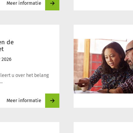
Meer informatie
Actualiteitendag
Participatiewet
en de
et
 2026
 leert u over het belang
..
Meer informatie
Jeugdwet
bezwaar