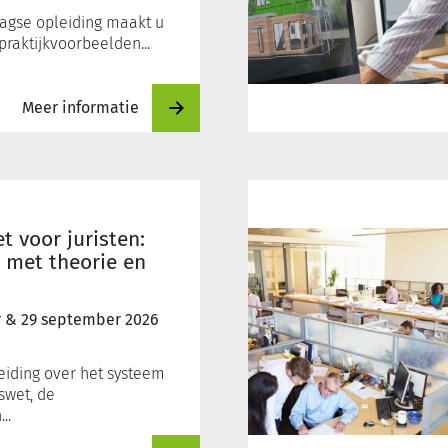
aagse opleiding maakt u
raktijkvoorbeelden...
Meer informatie
Bouwen
onder
de
 voor juristen:
Omgevingswet
 met theorie en
r
&
29 september 2026
eiding over het systeem
swet, de
..