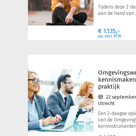
Tijdens deze 2-d
aan de hand van p
€
1.135,–
pp. excl. BTW
Omgevingswet
voor
juristen:
Omgevingswet
kennismaken
kennismaken
met
praktijk
theorie
22 septembe
en
Utrecht
praktijk
Een 2-daagse opl
van de Omgeving
kerninstrumenten.