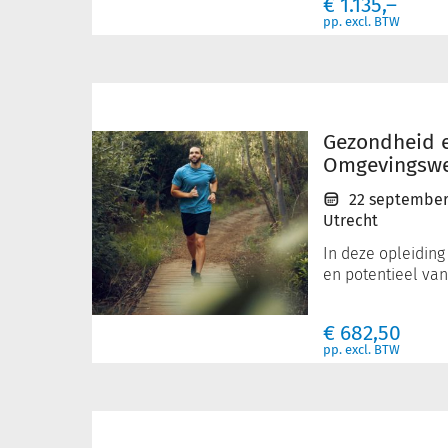
€
1.135,–
pp. excl. BTW
Gezondheid
en
de
Gezondheid 
Omgevingswet
Omgevingsw
22 september
Utrecht
In deze opleiding
en potentieel van.
€
682,50
pp. excl. BTW
Natuurbescherming
onder