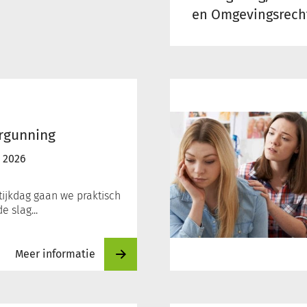
en Omgevingsrech
Beschermd
wonen
rgunning
 2026
tijkdag gaan we praktisch
 slag...
Meer informatie