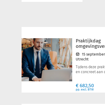
Praktijkdag
omgevingsvergunning
Praktijkdag
omgevingsve
15 september
Utrecht
Tijdens deze prak
en concreet aan de
€
682,50
pp. excl. BTW