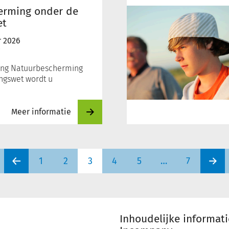
en
erming onder de
beroep
et
 2026
ding Natuurbescherming
ngswet wordt u
Meer informatie
1
2
3
4
5
…
7
Inhoudelijke informat