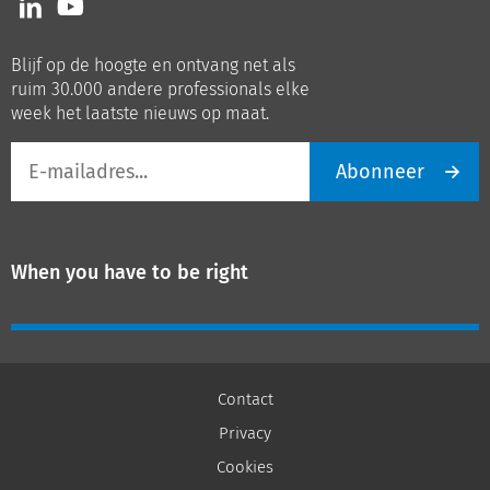
ons
ons
op
op
Blijf op de hoogte en ontvang net als
LinkedIn
Youtube
ruim 30.000 andere professionals elke
week het laatste nieuws op maat.
E-
Abonneer
mailadres
When you have to be right
Contact
Privacy
Cookies