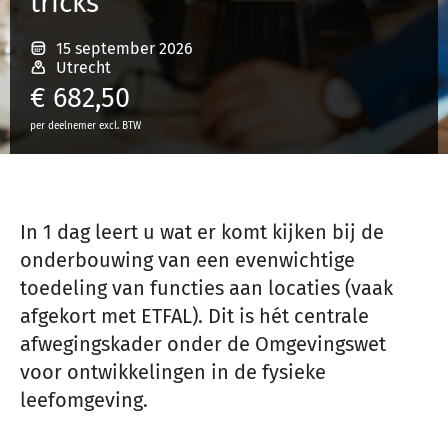
tricks
15 september 2026
Inloggen
Utrecht
€
682,50
per deelnemer excl. BTW
Registreren
In 1 dag leert u wat er komt kijken bij de
onderbouwing van een evenwichtige
toedeling van functies aan locaties (vaak
afgekort met ETFAL). Dit is h
é
t centrale
afwegingskader onder de Omgevingswet
voor ontwikkelingen in de fysieke
leefomgeving.