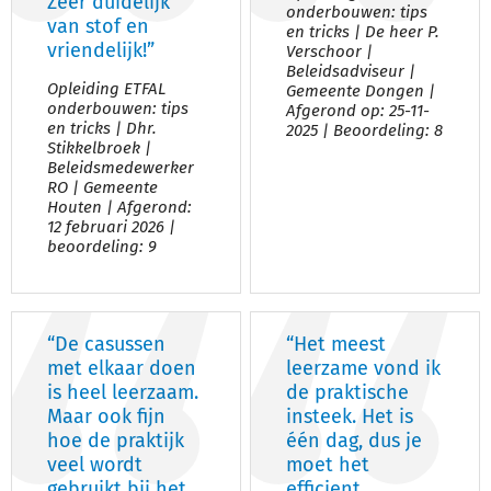
Zeer duidelijk
onderbouwen: tips
van stof en
en tricks | De heer P.
vriendelijk!”
Verschoor |
Beleidsadviseur |
Opleiding ETFAL
Gemeente Dongen |
onderbouwen: tips
Afgerond op: 25-11-
en tricks | Dhr.
2025 | Beoordeling: 8
Stikkelbroek |
Beleidsmedewerker
RO | Gemeente
Houten | Afgerond:
12 februari 2026 |
beoordeling: 9
“De casussen
“Het meest
met elkaar doen
leerzame vond ik
is heel leerzaam.
de praktische
Maar ook fijn
insteek. Het is
hoe de praktijk
één dag, dus je
veel wordt
moet het
gebruikt bij het
efficient