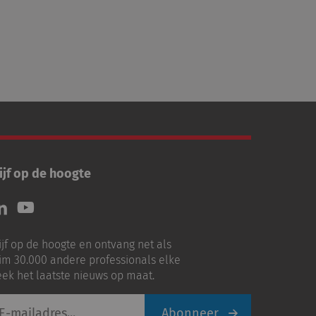
ijf op de hoogte
lg
Volg
ns
ons
p
op
ijf op de hoogte en ontvang net als
nkedIn
Youtube
im 30.000 andere professionals elke
ek het laatste nieuws op maat.
Abonneer