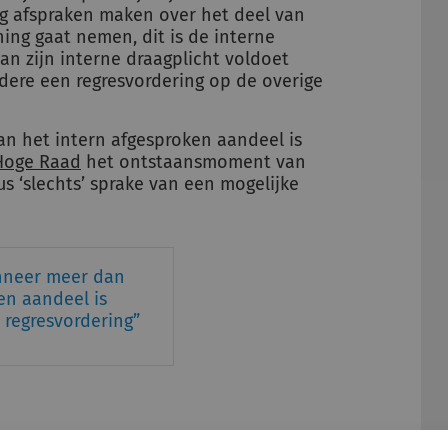
g afspraken maken over het deel van
ning gaat nemen, dit is de interne
an zijn interne draagplicht voldoet
erdere een regresvordering op de overige
 het intern afgesproken aandeel is
Hoge Raad
het ontstaansmoment van
us ‘slechts’ sprake van een mogelijke
neer meer dan
en aandeel is
 regresvordering
e casus voorgelegd. Een