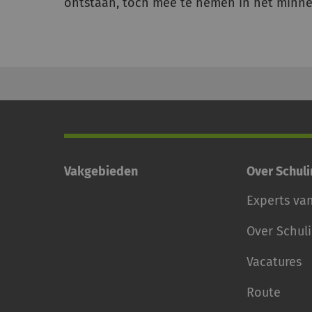
ontstaan, toch mee te nemen in het minnel
Vakgebieden
Over Schul
Experts va
Over Schul
Vacatures
Route